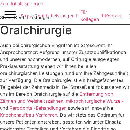
Zum Inhalt springen
Für
StreseDent
Leistungen
Kontakt
StreseDent: Leistungen
Kollegen
Oralchirurgie
Auch bei chirurgischen Eingriffen ist StreseDent Ihr
Ansprechpartner: Aufgrund unserer Zusatzqualifikationen
und unserer hochmodernen, auf Chirurgie ausgelegten,
Praxisausstattung stehen wir Ihnen bei allen
oralchirurgischen Leistungen rund um Ihre Zahngesundheit
zur Verfügung. Die Oralchirurgie ist ein breitgefächertes
Teilgebiet der Zahnmedizin. Bei StreseDent fokussieren wir
uns im Bereich Oralchirurgie auf die
Entfernung von
Zähnen und Weisheitszähnen
,
mikrochirurgische Wurzel-
und
Parodontal-Behandlungen
sowie auf innovative
Knochenaufbau-Verfahren
. Da wir stets das Optimum für
unsere Patienten anstreben, gestalten wir unter Einsatz
modernster Techniken und Verfahren die Eingriffe so