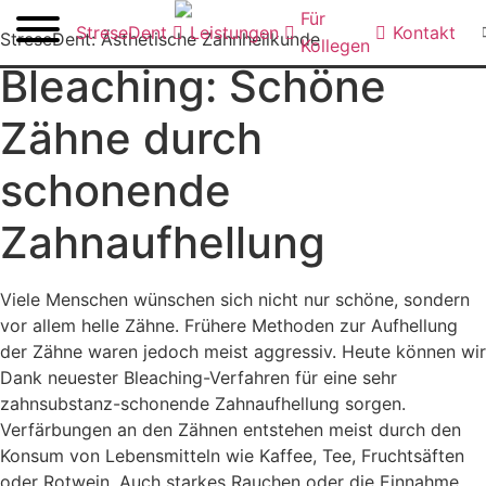
Zum
Für
StreseDent
Leistungen
Kontakt
Inhalt
StreseDent: Ästhetische Zahnheilkunde
Kollegen
springen
Bleaching: Schöne
Zähne durch
schonende
Zahnaufhellung
Viele Menschen wünschen sich nicht nur schöne, sondern
vor allem helle Zähne. Frühere Methoden zur Aufhellung
der Zähne waren jedoch meist aggressiv. Heute können wir
Dank neuester Bleaching-Verfahren für eine sehr
zahnsubstanz-schonende Zahnaufhellung sorgen.
Verfärbungen an den Zähnen entstehen meist durch den
Konsum von Lebensmitteln wie Kaffee, Tee, Fruchtsäften
oder Rotwein. Auch starkes Rauchen oder die Einnahme