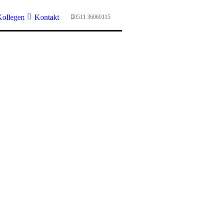
Kollegen
Kontakt
0511 36069115